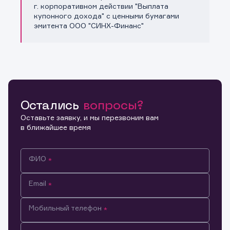
Копировать ссылку
г. корпоративном действии "Выплата
купонного дохода" с ценными бумагами
эмитента ООО "СИНХ-Финанс"
Остались
вопросы?
Оставьте заявку, и мы перезвоним вам
в ближайшее время
ФИО
Email
Мобильный телефон
Информация предназначена только для клиентов,