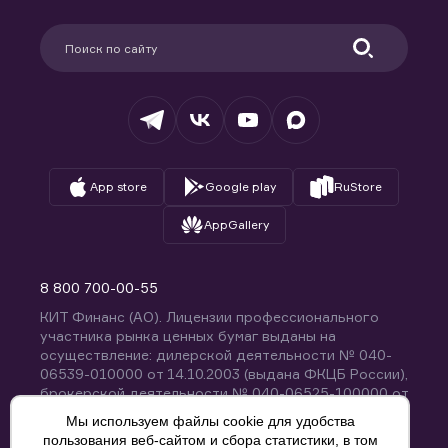
Карьера в компании
Поддержка
Партнерам
Информация для клиентов
Удостоверяющий центр
Техническая поддержка
Раскрытие обязательной информации
Налогообложение
Депозитарий
База знаний
Вопросы и ответы
App store
Google play
RuStore
AppGallery
8 800 700-00-55
КИТ Финанс (АО). Лицензии профессионального
участника рынка ценных бумаг выданы на
осуществление: дилерской деятельности № 040-
06539-010000 от 14.10.2003 (выдана ФКЦБ России),
брокерской деятельности № 040-06525-100000 от
14.10.2003 (выдана ФКЦБ России), деятельности по
Мы используем файлы cookie для удобства
управлению ценными бумагами № 040-13670-
пользования веб-сайтом и сбора статистики, в том