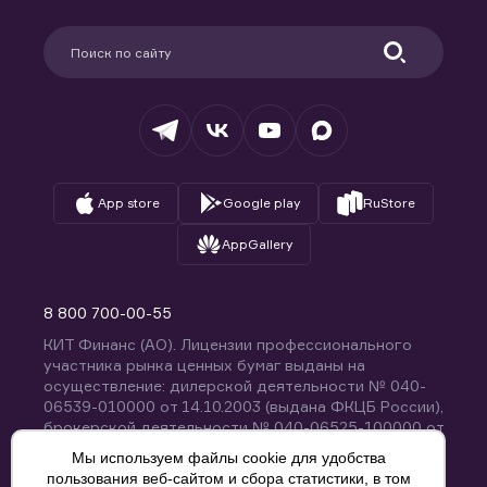
Карьера в компании
Поддержка
Партнерам
Информация для клиентов
Удостоверяющий центр
Техническая поддержка
Раскрытие обязательной информации
Налогообложение
Депозитарий
База знаний
Вопросы и ответы
App store
Google play
RuStore
AppGallery
8 800 700-00-55
КИТ Финанс (АО). Лицензии профессионального
участника рынка ценных бумаг выданы на
осуществление: дилерской деятельности № 040-
06539-010000 от 14.10.2003 (выдана ФКЦБ России),
брокерской деятельности № 040-06525-100000 от
14.10.2003 (выдана ФКЦБ России), деятельности по
Мы используем файлы cookie для удобства
управлению ценными бумагами № 040-13670-
пользования веб-сайтом и сбора статистики, в том