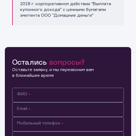
Копировать ссылку
2018 г. корпоративном действии "Выплата
купонного дохода" с ценными бумагами
эмитента ООО "Домашние деньги"
Остались
вопросы?
Оставьте заявку, и мы перезвоним вам
в ближайшее время
ФИО
Email
Мобильный телефон
Информация предназначена только для клиентов,