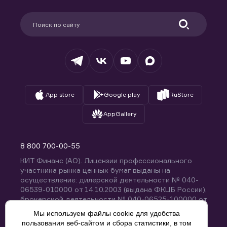
Карьера в компании
Поддержка
Партнерам
Информация для клиентов
Удостоверяющий центр
Техническая поддержка
Раскрытие обязательной информации
Налогообложение
Депозитарий
База знаний
Вопросы и ответы
App store
Google play
RuStore
AppGallery
8 800 700-00-55
КИТ Финанс (АО). Лицензии профессионального
участника рынка ценных бумаг выданы на
осуществление: дилерской деятельности № 040-
06539-010000 от 14.10.2003 (выдана ФКЦБ России),
брокерской деятельности № 040-06525-100000 от
14.10.2003 (выдана ФКЦБ России), деятельности по
Мы используем файлы cookie для удобства
управлению ценными бумагами № 040-13670-
пользования веб-сайтом и сбора статистики, в том