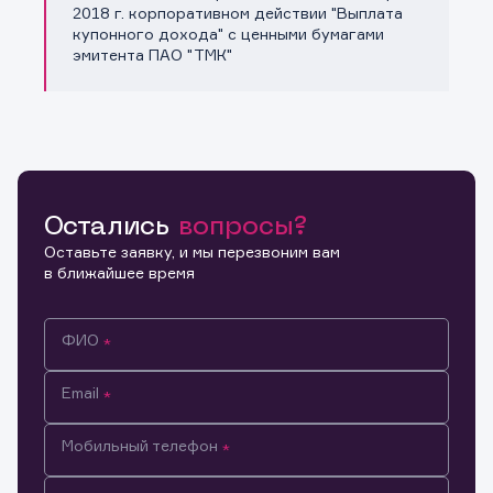
Копировать ссылку
2018 г. корпоративном действии "Выплата
купонного дохода" с ценными бумагами
эмитента ПАО "ТМК"
Остались
вопросы?
Оставьте заявку, и мы перезвоним вам
в ближайшее время
ФИО
Email
Мобильный телефон
Информация предназначена только для клиентов,