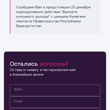
Сообщаем Вам о предстоящем 23 декабря
Копировать ссылку
корпоративном действии "Выплата
купонного дохода" с ценными бумагами
эмитента Правительство Республики
Башкортостан
Остались
вопросы?
Оставьте заявку, и мы перезвоним вам
в ближайшее время
ФИО
Email