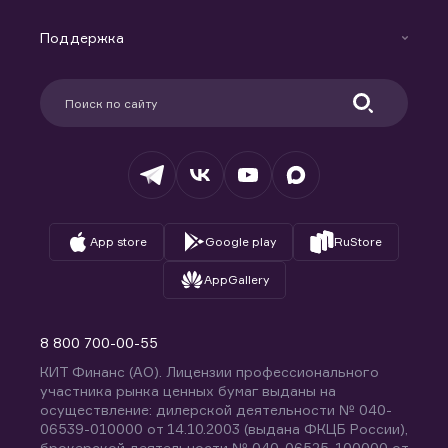
Маржинальное кредитование
Новости
Доверительное управление капиталом
Поддержка
Контакты
Карьера в компании
Поддержка
Партнерам
Информация для клиентов
Удостоверяющий центр
Техническая поддержка
Раскрытие обязательной информации
Налогообложение
Депозитарий
База знаний
Вопросы и ответы
App store
Google play
RuStore
AppGallery
8 800 700-00-55
КИТ Финанс (АО). Лицензии профессионального
участника рынка ценных бумаг выданы на
осуществление: дилерской деятельности № 040-
06539-010000 от 14.10.2003 (выдана ФКЦБ России),
брокерской деятельности № 040-06525-100000 от