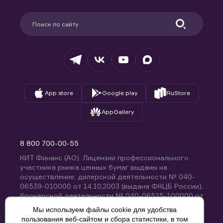
Карьера в компании
Поддержка
Партнерам
Информация для клиентов
Удостоверяющий центр
Техническая поддержка
Раскрытие обязательной информации
Налогообложение
Депозитарий
База знаний
Вопросы и ответы
App store
Google play
RuStore
AppGallery
8 800 700-00-55
КИТ Финанс (АО). Лицензии профессионального
участника рынка ценных бумаг выданы на
осуществление: дилерской деятельности № 040-
06539-010000 от 14.10.2003 (выдана ФКЦБ России),
брокерской деятельности № 040-06525-100000 от
14.10.2003 (выдана ФКЦБ России), деятельности по
Мы используем файлы cookie для удобства
управлению ценными бумагами № 040-13670-
пользования веб-сайтом и сбора статистики, в том