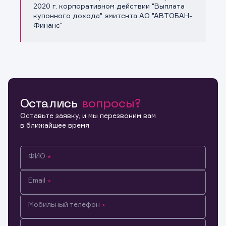
Копировать ссылку
2020 г. корпоративном действии "Выплата
купонного дохода" эмитента АО "АВТОБАН-
Финанс"
Остались
вопросы?
Оставьте заявку, и мы перезвоним вам
в ближайшее время
ФИО
Email
Мобильный телефон
Информация предназначена только для клиентов,