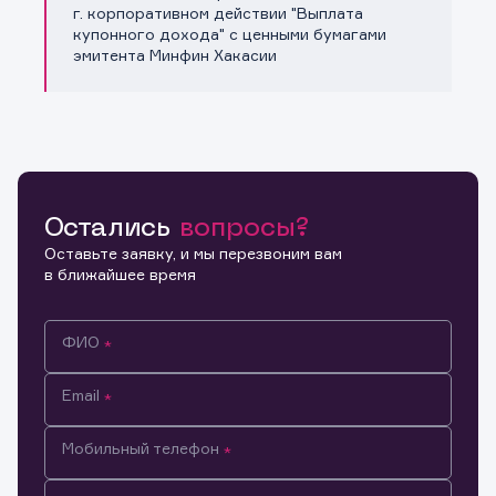
Копировать ссылку
г. корпоративном действии "Выплата
купонного дохода" с ценными бумагами
эмитента Минфин Хакасии
Остались
вопросы?
Оставьте заявку, и мы перезвоним вам
в ближайшее время
ФИО
Email
Мобильный телефон
Информация предназначена только для клиентов,