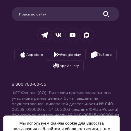
Карьера в компании
Поддержка
Партнерам
Информация для клиентов
Удостоверяющий центр
Техническая поддержка
Раскрытие обязательной информации
Налогообложение
Депозитарий
База знаний
Вопросы и ответы
App store
Google play
RuStore
AppGallery
8 800 700-00-55
КИТ Финанс (АО). Лицензии профессионального
участника рынка ценных бумаг выданы на
осуществление: дилерской деятельности № 040-
06539-010000 от 14.10.2003 (выдана ФКЦБ России),
брокерской деятельности № 040-06525-100000 от
14.10.2003 (выдана ФКЦБ России), деятельности по
Мы используем файлы cookie для удобства
управлению ценными бумагами № 040-13670-
пользования веб-сайтом и сбора статистики, в том