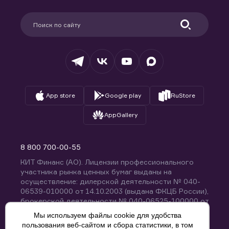
Карьера в компании
Поддержка
Партнерам
Информация для клиентов
Удостоверяющий центр
Техническая поддержка
Раскрытие обязательной информации
Налогообложение
Депозитарий
База знаний
Вопросы и ответы
App store
Google play
RuStore
AppGallery
8 800 700-00-55
КИТ Финанс (АО). Лицензии профессионального
участника рынка ценных бумаг выданы на
осуществление: дилерской деятельности № 040-
06539-010000 от 14.10.2003 (выдана ФКЦБ России),
брокерской деятельности № 040-06525-100000 от
14.10.2003 (выдана ФКЦБ России), деятельности по
Мы используем файлы cookie для удобства
управлению ценными бумагами № 040-13670-
пользования веб-сайтом и сбора статистики, в том