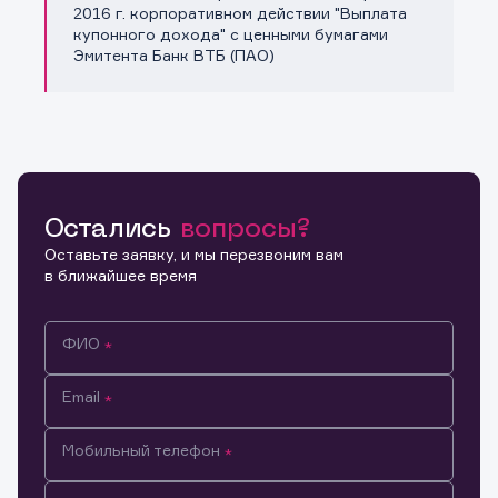
Копировать ссылку
2016 г. корпоративном действии "Выплата
купонного дохода" с ценными бумагами
Эмитента Банк ВТБ (ПАО)
Остались
вопросы?
Оставьте заявку, и мы перезвоним вам
в ближайшее время
ФИО
Email
Мобильный телефон
Информация предназначена только для клиентов,