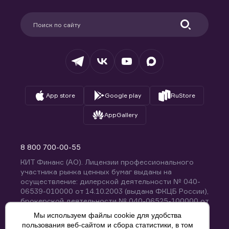
Карьера в компании
Поддержка
Партнерам
Информация для клиентов
Удостоверяющий центр
Техническая поддержка
Раскрытие обязательной информации
Налогообложение
Депозитарий
База знаний
Вопросы и ответы
App store
Google play
RuStore
AppGallery
8 800 700-00-55
КИТ Финанс (АО). Лицензии профессионального
участника рынка ценных бумаг выданы на
осуществление: дилерской деятельности № 040-
06539-010000 от 14.10.2003 (выдана ФКЦБ России),
брокерской деятельности № 040-06525-100000 от
14.10.2003 (выдана ФКЦБ России), деятельности по
Мы используем файлы cookie для удобства
управлению ценными бумагами № 040-13670-
пользования веб-сайтом и сбора статистики, в том