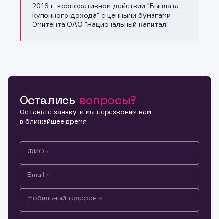
Копировать ссылку
2016 г. корпоративном действии "Выплата
купонного дохода" с ценными бумагами
Эмитента ОАО "Национальный капитал"
Остались
вопросы?
Оставьте заявку, и мы перезвоним вам
в ближайшее время
ФИО
Email
Мобильный телефон
Информация предназначена только для клиентов,