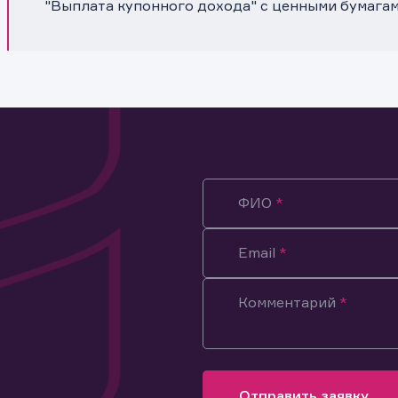
"Выплата купонного дохода" с ценными бумага
ФИО
Email
Комментарий
ация предназначена только для клиентов, владеющих
ми эмитента.
оящим подтверждаю, что обладаю всеми необходимыми полно
Отправить заявку