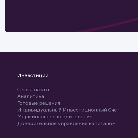
Обр
Обр
Заяв
для 
мате
Спасибо
бума
Ваше об
Спасибо!
ближайш
указ
може
Скачат
Инвестиции
С чего начать
Аналитика
Готовые решения
Индивидуальный Инвестиционный Счет
Маржинальное кредитование
Доверительное управление капиталом