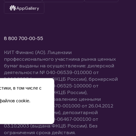
AppGallery
8 800 700-00-55
КИТ Финанс (АО). Лицензии
профессионального участника рынка ценных
бумаг выданы на осуществление: дилерской
деятельности № 040-06539-010000 от
14.10.2003 (выдана ФКЦБ России), брокерской
деятельности № 040-06525-100000 от
тики, в том числе с
14.10.2003 (выдана ФКЦБ России),
деятельности по управлению ценными
файлов cookie.
бумагами № 040-13670-001000 от 26.04.2012
(выдана ФСФР России), депозитарной
деятельности № 040-06467-000100 от
03.10.2003 (выдана ФКЦБ России). Без
ограничения срока действия.