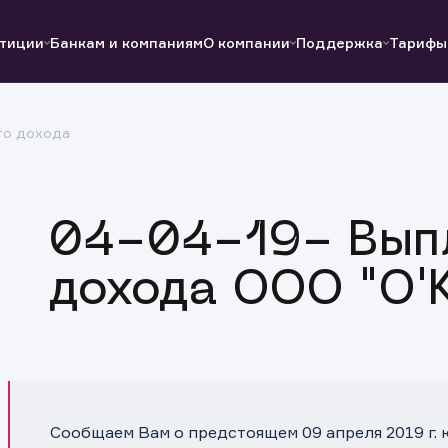
тиции
Банкам и компаниям
О компании
Поддержка
Тарифы
го дохода
Полезные ссылки
Полезные ссылки
Документы
Документы
QUIK
Вопросы и ответы
Реквизиты
04-04-19- Выпл
дохода ООО "О'
Сообщаем Вам о предстоящем 09 апреля 2019 г.