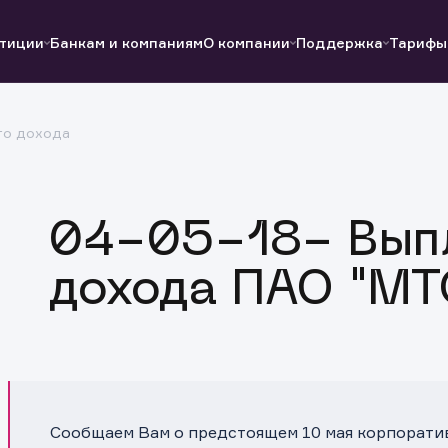
тиции
Банкам и компаниям
О компании
Поддержка
Тарифы
го дохода
Полезные ссылки
Полезные ссылки
Документы
Документы
QUIK
Вопросы и ответы
Реквизиты
04-05-18- Выпл
дохода ПАО "МТ
Сообщаем Вам о предстоящем 10 мая корпорати