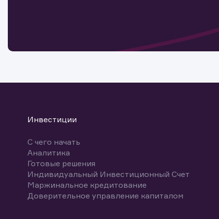
Обр
Обр
Заяв
для 
мате
Спасибо
бума
Ваше об
Спасибо!
ближайш
указ
може
Скачат
Инвестиции
С чего начать
Аналитика
Готовые решения
Индивидуальный Инвестиционный Счет
Маржинальное кредитование
Доверительное управление капиталом