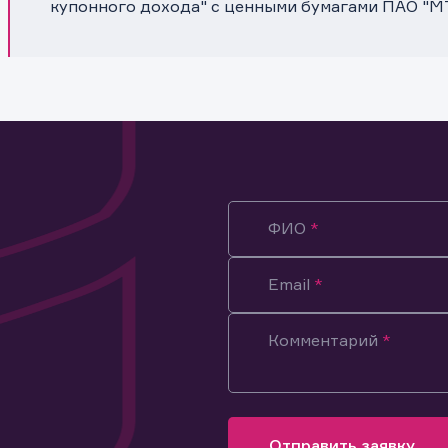
купонного дохода" с ценными бумагами ПАО "М
ФИО
Email
Комментарий
ация предназначена только для клиентов, владеющих
ми эмитента.
оящим подтверждаю, что обладаю всеми необходимыми полно
Отправить заявку