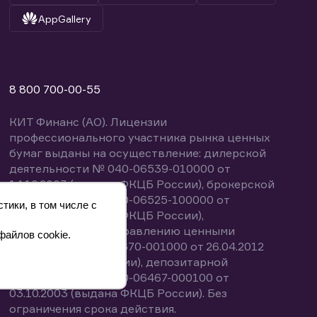
AppGallery
8 800 700-00-55
КИТ Финанс (АО). Лицензии
профессионального участника рынка ценных
бумаг выданы на осуществление: дилерской
деятельности № 040-06539-010000 от
14.10.2003 (выдана ФКЦБ России), брокерской
деятельности № 040-06525-100000 от
тики, в том числе с
14.10.2003 (выдана ФКЦБ России),
деятельности по управлению ценными
файлов cookie.
бумагами № 040-13670-001000 от 26.04.2012
(выдана ФСФР России), депозитарной
деятельности № 040-06467-000100 от
03.10.2003 (выдана ФКЦБ России). Без
ограничения срока действия.