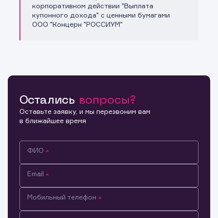
Копировать ссылку
корпоративном действии "Выплата
купонного дохода" с ценными бумагами
ООО "Концерн "РОССИУМ"
Остались
вопросы?
Оставьте заявку, и мы перезвоним вам
в ближайшее время
ФИО
Email
Мобильный телефон
Информация предназначена только для клиентов,