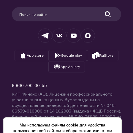
Карьера в компании
Поддержка
Партнерам
Информация для клиентов
Удостоверяющий центр
Техническая поддержка
Раскрытие обязательной информации
Налогообложение
Депозитарий
База знаний
Вопросы и ответы
App store
Google play
RuStore
AppGallery
8 800 700-00-55
КИТ Финанс (АО). Лицензии профессионального
участника рынка ценных бумаг выданы на
осуществление: дилерской деятельности № 040-
06539-010000 от 14.10.2003 (выдана ФКЦБ России),
брокерской деятельности № 040-06525-100000 от
14.10.2003 (выдана ФКЦБ России), деятельности по
Мы используем файлы cookie для удобства
управлению ценными бумагами № 040-13670-
пользования веб-сайтом и сбора статистики, в том