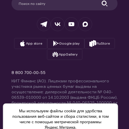
Удостоверяющий центр
Техническая поддержка
Раскрытие обязательной информации
Налогообложение
Депозитарий
База знаний
Вопросы и ответы
App store
Google play
RuStore
AppGallery
8 800 700-00-55
КИТ Финанс (АО). Лицензии профессионального
участника рынка ценных бумаг выданы на
осуществление: дилерской деятельности № 040-
06539-010000 от 14.10.2003 (выдана ФКЦБ России),
брокерской деятельности № 040-06525-100000 от
14.10.2003 (выдана ФКЦБ России), деятельности по
Мы используем файлы cookie для удобства
управлению ценными бумагами № 040-13670-
пользования веб-сайтом и сбора статистики, в том
001000 от 26.04.2012 (выдана ФСФР России),
числе с помощью метрической программы
депозитарной деятельности № 040-06467-000100
Яндекс.Метрика.