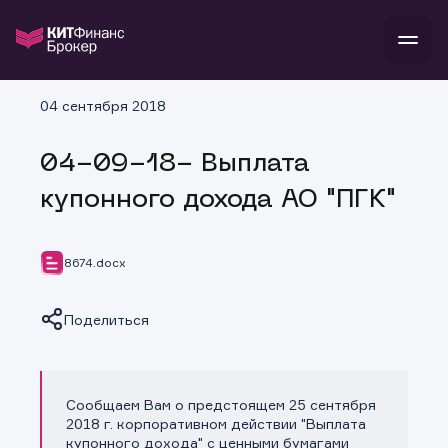
В
04 сентября 2018
Войти
Стать клиентом
Л
04-09-18- Выплата
В
В
В
инвестиции
купонного дохода АО "ПГК"
банкам и компаниям
о компании
поддержка
и
о 
п
тарифы
8674.docx
с 
н
и
г
к
т
ан
ка
н
Поделиться
и
п
ба
м
у
во
до
р
о
д
Сообщаем Вам о предстоящем 25 сентября
Копировать ссылку
2018 г. корпоративном действии "Выплата
купонного дохода" с ценными бумагами