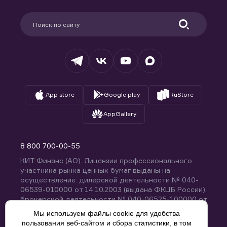
Карьера в компании
Поддержка
Партнерам
Информация для клиентов
Удостоверяющий центр
Техническая поддержка
Раскрытие обязательной информации
Налогообложение
Депозитарий
База знаний
Вопросы и ответы
App store
Google play
RuStore
AppGallery
8 800 700-00-55
КИТ Финанс (АО). Лицензии профессионального
участника рынка ценных бумаг выданы на
осуществление: дилерской деятельности № 040-
06539-010000 от 14.10.2003 (выдана ФКЦБ России),
брокерской деятельности № 040-06525-100000 от
14.10.2003 (выдана ФКЦБ России), деятельности по
Мы используем файлы cookie для удобства
управлению ценными бумагами № 040-13670-
пользования веб-сайтом и сбора статистики, в том