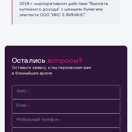
Копировать ссылку
2018 г. корпоративном действии "Выплата
купонного дохода" с ценными бумагами
эмитента ООО "ИКС 5 ФИНАНС"
Остались
вопросы?
Оставьте заявку, и мы перезвоним вам
в ближайшее время
ФИО
Email
Мобильный телефон
Информация предназначена только для клиентов,