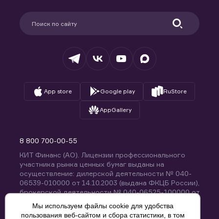
Карьера в компании
Поддержка
Партнерам
Информация для клиентов
Удостоверяющий центр
Техническая поддержка
Раскрытие обязательной информации
Налогообложение
Депозитарий
База знаний
Вопросы и ответы
App store
Google play
RuStore
AppGallery
8 800 700-00-55
КИТ Финанс (АО). Лицензии профессионального
участника рынка ценных бумаг выданы на
осуществление: дилерской деятельности № 040-
06539-010000 от 14.10.2003 (выдана ФКЦБ России),
брокерской деятельности № 040-06525-100000 от
14.10.2003 (выдана ФКЦБ России), деятельности по
Мы используем файлы cookie для удобства
управлению ценными бумагами № 040-13670-
пользования веб-сайтом и сбора статистики, в том