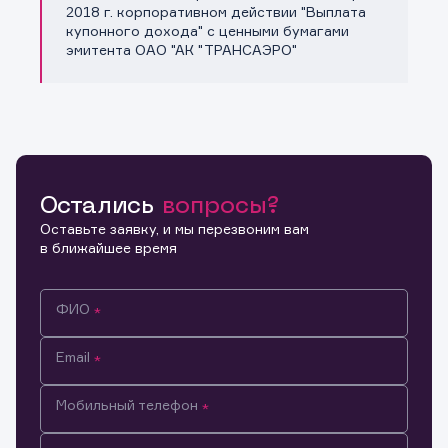
Копировать ссылку
2018 г. корпоративном действии "Выплата
купонного дохода" с ценными бумагами
эмитента ОАО "АК "ТРАНСАЭРО"
Остались
вопросы?
Оставьте заявку, и мы перезвоним вам
в ближайшее время
ФИО
Email
Мобильный телефон
Информация предназначена только для клиентов,