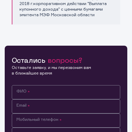
Копировать ссылку
2018 г.корпоративном действии "Выплата
купонного дохода" с ценными бумагами
эмитента МЭФ Московской области
Остались
вопросы?
Оставьте заявку, и мы перезвоним вам
в ближайшее время
ФИО
Email
Мобильный телефон
Информация предназначена только для клиентов,