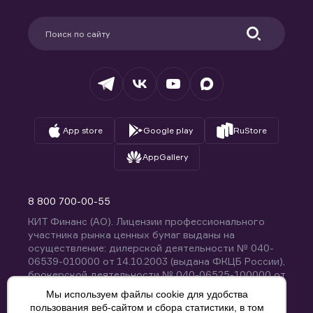
Карьера в компании
Поддержка
Партнерам
Информация для клиентов
Удостоверяющий центр
Техническая поддержка
Раскрытие обязательной информации
Налогообложение
Депозитарий
База знаний
Вопросы и ответы
App store
Google play
RuStore
AppGallery
8 800 700-00-55
КИТ Финанс (АО). Лицензии профессионального
участника рынка ценных бумаг выданы на
осуществление: дилерской деятельности № 040-
06539-010000 от 14.10.2003 (выдана ФКЦБ России),
брокерской деятельности № 040-06525-100000 от
14.10.2003 (выдана ФКЦБ России), деятельности по
Мы используем файлы cookie для удобства
управлению ценными бумагами № 040-13670-
пользования веб-сайтом и сбора статистики, в том