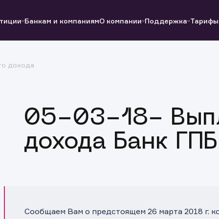
тиции
Банкам и компаниям
О компании
Поддержка
Тарифы
го дохода
Полезные ссылки
Полезные ссылки
Документы
Документы
QUIK
Вопросы и ответы
Реквизиты
05-03-18- Выпл
дохода Банк ГПБ
Сообщаем Вам о предстоящем 26 марта 2018 г. 