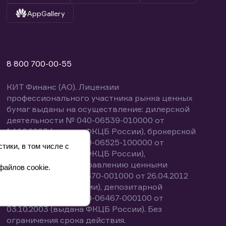
AppGallery
8 800 700-00-55
КИТ Финанс (АО). Лицензии
профессионального участника рынка ценных
бумаг выданы на осуществление: дилерской
деятельности № 040-06539-010000 от
14.10.2003 (выдана ФКЦБ России), брокерской
деятельности № 040-06525-100000 от
тики, в том числе с
14.10.2003 (выдана ФКЦБ России),
деятельности по управлению ценными
файлов cookie.
бумагами № 040-13670-001000 от 26.04.2012
(выдана ФСФР России), депозитарной
деятельности № 040-06467-000100 от
03.10.2003 (выдана ФКЦБ России). Без
ограничения срока действия.