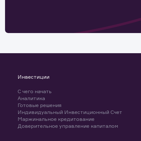
Обр
Обр
Заяв
для 
мате
Спасибо
бума
Ваше об
Спасибо!
ближайш
указ
може
Скачат
Инвестиции
С чего начать
Аналитика
Готовые решения
Индивидуальный Инвестиционный Счет
Маржинальное кредитование
Доверительное управление капиталом