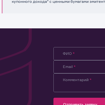
купонного дохода" с ценными бумагами эмитент
ФИО
Email
Комментарий
ация предназначена только для клиентов, владеющих
ми эмитента.
оящим подтверждаю, что обладаю всеми необходимыми полно
Отправить заявку