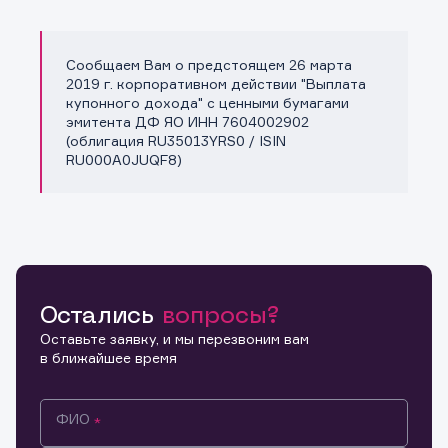
Сообщаем Вам о предстоящем 26 марта
Копировать ссылку
2019 г. корпоративном действии "Выплата
купонного дохода" с ценными бумагами
эмитента ДФ ЯО ИНН 7604002902
(облигация RU35013YRS0 / ISIN
RU000A0JUQF8)
Остались
вопросы?
Оставьте заявку, и мы перезвоним вам
в ближайшее время
ФИО