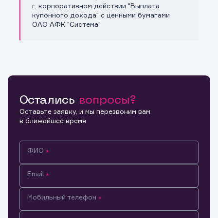
Копировать ссылку
г. корпоративном действии "Выплата
купонного дохода" с ценными бумагами
ОАО АФК "Система"
Остались
вопросы?
Оставьте заявку, и мы перезвоним вам
в ближайшее время
ФИО
Email
Мобильный телефон
Информация предназначена только для клиентов,