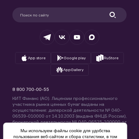
Карьера в компании
Поддержка
Партнерам
Информация для клиентов
Удостоверяющий центр
Техническая поддержка
Раскрытие обязательной информации
Налогообложение
Депозитарий
База знаний
Вопросы и ответы
App store
Google play
RuStore
AppGallery
8 800 700-00-55
КИТ Финанс (АО). Лицензии профессионального
участника рынка ценных бумаг выданы на
осуществление: дилерской деятельности № 040-
06539-010000 от 14.10.2003 (выдана ФКЦБ России),
брокерской деятельности № 040-06525-100000 от
14.10.2003 (выдана ФКЦБ России), деятельности по
Мы используем файлы cookie для удобства
управлению ценными бумагами № 040-13670-
пользования веб-сайтом и сбора статистики, в том