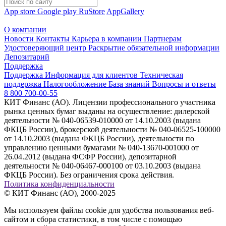
App store
Google play
RuStore
AppGallery
О компании
Новости
Контакты
Карьера в компании
Партнерам
Удостоверяющий центр
Раскрытие обязательной информации
Депозитарий
Поддержка
Поддержка
Информация для клиентов
Техническая
поддержка
Налогообложение
База знаний
Вопросы и ответы
8 800 700-00-55
КИТ Финанс (АО). Лицензии профессионального участника
рынка ценных бумаг выданы на осуществление: дилерской
деятельности № 040-06539-010000 от 14.10.2003 (выдана
ФКЦБ России), брокерской деятельности № 040-06525-100000
от 14.10.2003 (выдана ФКЦБ России), деятельности по
управлению ценными бумагами № 040-13670-001000 от
26.04.2012 (выдана ФСФР России), депозитарной
деятельности № 040-06467-000100 от 03.10.2003 (выдана
ФКЦБ России). Без ограничения срока действия.
Политика конфиденциальности
© КИТ Финанс (АО), 2000-2025
Мы используем файлы cookie для удобства пользования веб-
сайтом и сбора статистики, в том числе с помощью