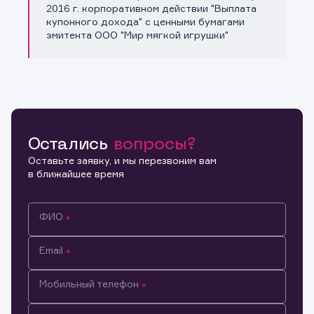
Копировать ссылку
2016 г. корпоративном действии "Выплата
купонного дохода" с ценными бумагами
эмитента ООО "Мир мягкой игрушки"
Остались
вопросы?
Оставьте заявку, и мы перезвоним вам
в ближайшее время
ФИО
Email
Мобильный телефон
Информация предназначена только для клиентов,