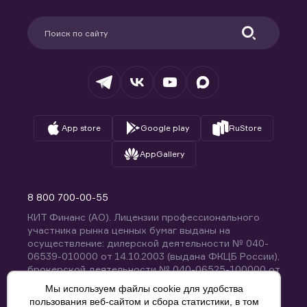
Карьера в компании
Поддержка
Партнерам
Информация для клиентов
Удостоверяющий центр
Техническая поддержка
Раскрытие обязательной информации
Налогообложение
Депозитарий
База знаний
Вопросы и ответы
App store
Google play
RuStore
AppGallery
8 800 700-00-55
КИТ Финанс (АО). Лицензии профессионального
участника рынка ценных бумаг выданы на
осуществление: дилерской деятельности № 040-
06539-010000 от 14.10.2003 (выдана ФКЦБ России),
брокерской деятельности № 040-06525-100000 от
14.10.2003 (выдана ФКЦБ России), деятельности по
Мы используем файлы cookie для удобства
управлению ценными бумагами № 040-13670-
пользования веб-сайтом и сбора статистики, в том