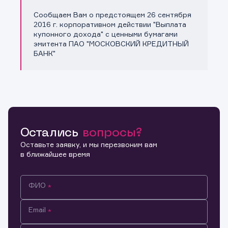
Сообщаем Вам о предстоящем 26 сентября
Копировать ссылку
2016 г. корпоративном действии "Выплата
купонного дохода" с ценными бумагами
эмитента ПАО "МОСКОВСКИЙ КРЕДИТНЫЙ
БАНК"
Остались
вопросы?
Оставьте заявку, и мы перезвоним вам
в ближайшее время
ФИО
Email