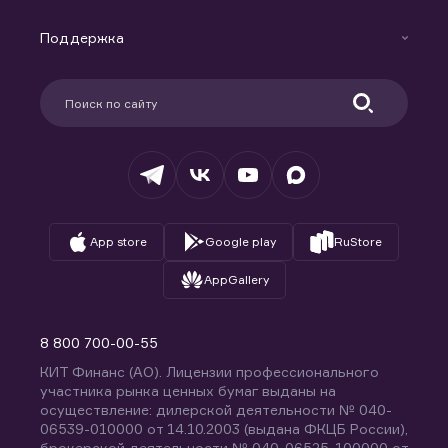
Маржинальное кредитование
Новости
Доверительное управление капиталом
Поддержка
Контакты
Карьера в компании
Поддержка
Партнерам
Информация для клиентов
Удостоверяющий центр
Техническая поддержка
Раскрытие обязательной информации
Налогообложение
Депозитарий
База знаний
Вопросы и ответы
App store
Google play
RuStore
AppGallery
8 800 700-00-55
КИТ Финанс (АО). Лицензии профессионального
участника рынка ценных бумаг выданы на
осуществление: дилерской деятельности № 040-
06539-010000 от 14.10.2003 (выдана ФКЦБ России),
брокерской деятельности № 040-06525-100000 от