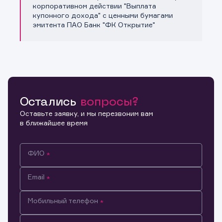
Копировать ссылку
корпоративном действии "Выплата
купонного дохода" с ценными бумагами
эмитента ПАО Банк "ФК Открытие"
Остались
вопросы?
Оставьте заявку, и мы перезвоним вам
в ближайшее время
ФИО
Email
Мобильный телефон
Информация предназначена только для клиентов,