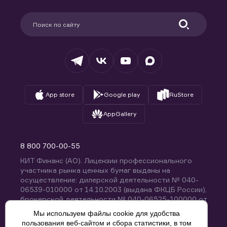
Карьера в компании
Поддержка
Партнерам
Информация для клиентов
Удостоверяющий центр
Техническая поддержка
Раскрытие обязательной информации
Налогообложение
Депозитарий
База знаний
Вопросы и ответы
App store
Google play
RuStore
AppGallery
8 800 700-00-55
КИТ Финанс (АО). Лицензии профессионального
участника рынка ценных бумаг выданы на
осуществление: дилерской деятельности № 040-
06539-010000 от 14.10.2003 (выдана ФКЦБ России),
брокерской деятельности № 040-06525-100000 от
14.10.2003 (выдана ФКЦБ России), деятельности по
Мы используем файлы cookie для удобства
управлению ценными бумагами № 040-13670-
пользования веб-сайтом и сбора статистики, в том