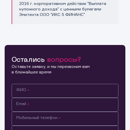
Копировать ссылку
2016 г. корпоративном действии "Выплата
купонного дохода" с ценными бумагами
Эмитента ООО "ИКС 5 ФИНАНС"
Остались
вопросы?
Оставьте заявку, и мы перезвоним вам
в ближайшее время
ФИО
Email
Мобильный телефон
Информация предназначена только для клиентов,