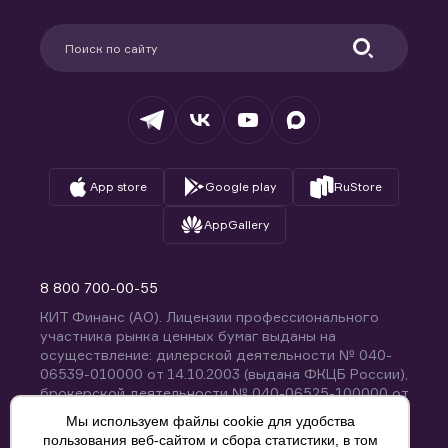
Карьера в компании
Поддержка
Партнерам
Информация для клиентов
Удостоверяющий центр
Техническая поддержка
Раскрытие обязательной информации
Налогообложение
Депозитарий
База знаний
Вопросы и ответы
App store
Google play
RuStore
AppGallery
8 800 700-00-55
КИТ Финанс (АО). Лицензии профессионального
участника рынка ценных бумаг выданы на
осуществление: дилерской деятельности № 040-
06539-010000 от 14.10.2003 (выдана ФКЦБ России),
брокерской деятельности № 040-06525-100000 от
14.10.2003 (выдана ФКЦБ России), деятельности по
Мы используем файлы cookie для удобства
управлению ценными бумагами № 040-13670-
пользования веб-сайтом и сбора статистики, в том