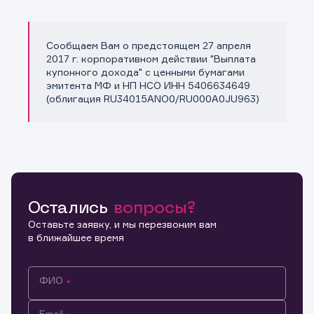
Сообщаем Вам о предстоящем 27 апреля
Копировать ссылку
2017 г. корпоративном действии "Выплата
купонного дохода" с ценными бумагами
эмитента МФ и НП НСО ИНН 5406634649
(облигация RU34015ANO0/RU000A0JU963)
Остались
вопросы?
Оставьте заявку, и мы перезвоним вам
в ближайшее время
ФИО
Email