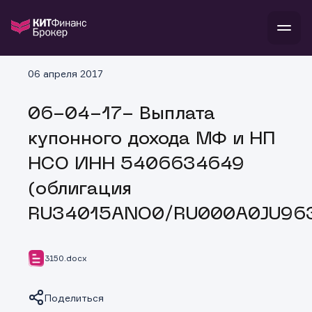
06 апреля 2017
Войти
Стать клиентом
06-04-17- Выплата
инвестиции
купонного дохода МФ и НП
банкам и компаниям
о компании
НСО ИНН 5406634649
поддержка
тарифы
(облигация
RU34015ANO0/RU000A0JU96
3150.docx
Поделиться