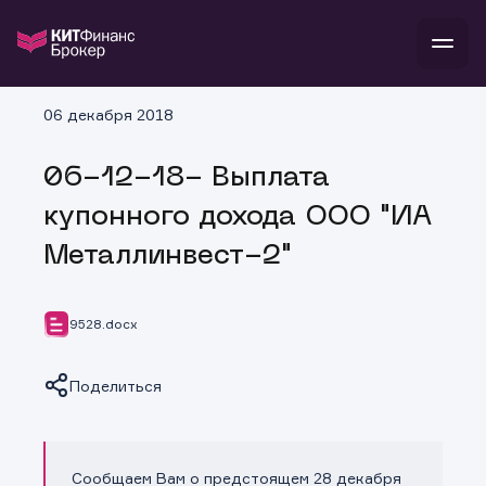
В
06 декабря 2018
Войти
Стать клиентом
Л
06-12-18- Выплата
В
В
В
инвестиции
купонного дохода ООО "ИА
банкам и компаниям
о компании
Металлинвест-2"
поддержка
и
о 
п
тарифы
с 
н
и
г
к
т
9528.docx
ан
ка
н
и
п
ба
м
у
во
Поделиться
до
р
о
д
Сообщаем Вам о предстоящем 28 декабря