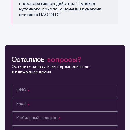
Копировать ссылку
г. корпоративном действии "Выплата
купонного дохода" с ценными бумагами
эмитента ПАО "МТС"
Остались
вопросы?
Оставьте заявку, и мы перезвоним вам
в ближайшее время
ФИО
Email
Мобильный телефон
Информация предназначена только для клиентов,