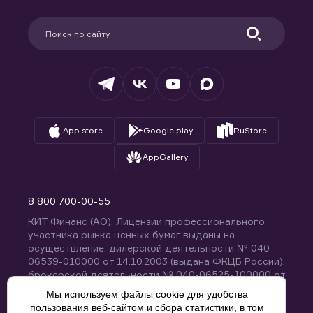
Карьера в компании
Поддержка
Партнерам
Информация для клиентов
Удостоверяющий центр
Техническая поддержка
Раскрытие обязательной информации
Налогообложение
Депозитарий
База знаний
Вопросы и ответы
App store
Google play
RuStore
AppGallery
8 800 700-00-55
КИТ Финанс (АО). Лицензии профессионального
участника рынка ценных бумаг выданы на
осуществление: дилерской деятельности № 040-
06539-010000 от 14.10.2003 (выдана ФКЦБ России),
брокерской деятельности № 040-06525-100000 от
14.10.2003 (выдана ФКЦБ России), деятельности по
Мы используем файлы cookie для удобства
управлению ценными бумагами № 040-13670-
пользования веб-сайтом и сбора статистики, в том