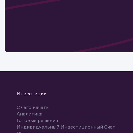
актива
Наст
Обр
Обр
Заяв
для 
мате
Спасибо
бума
Ваше об
Спасибо!
ближайш
указ
може
Скачат
Инвестиции
С чего начать
Аналитика
Готовые решения
Индивидуальный Инвестиционный Счет