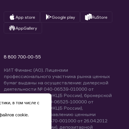
App store
Google play
RuStore
AppGallery
8 800 700-00-55
КИТ Финанс (АО). Лицензии
профессионального участника рынка ценных
бумаг выданы на осуществление: дилерской
деятельности № 040-06539-010000 от
14.10.2003 (выдана ФКЦБ России), брокерской
деятельности № 040-06525-100000 от
тики, в том числе с
14.10.2003 (выдана ФКЦБ России),
деятельности по управлению ценными
файлов cookie.
бумагами № 040-13670-001000 от 26.04.2012
(выдана ФСФР России), депозитарной