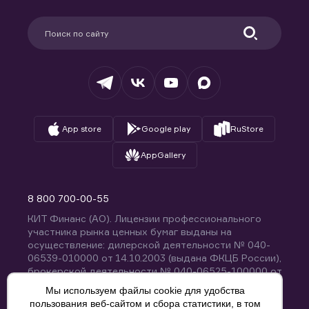
Карьера в компании
Поддержка
Партнерам
Информация для клиентов
Удостоверяющий центр
Техническая поддержка
Раскрытие обязательной информации
Налогообложение
Депозитарий
База знаний
Вопросы и ответы
App store
Google play
RuStore
AppGallery
8 800 700-00-55
КИТ Финанс (АО). Лицензии профессионального
участника рынка ценных бумаг выданы на
осуществление: дилерской деятельности № 040-
06539-010000 от 14.10.2003 (выдана ФКЦБ России),
брокерской деятельности № 040-06525-100000 от
14.10.2003 (выдана ФКЦБ России), деятельности по
Мы используем файлы cookie для удобства
управлению ценными бумагами № 040-13670-
пользования веб-сайтом и сбора статистики, в том