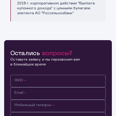
Копировать ссылку
2018 г. корпоративном действии "Выплата
купонного дохода" с ценными бумагами
эмитента АО "Россельхозбанк"
Остались
вопросы?
Оставьте заявку, и мы перезвоним вам
в ближайшее время
ФИО
Email
Мобильный телефон
Информация предназначена только для клиентов,