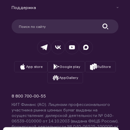
Маржинальное кредитование
Новости
Доверительное управление капиталом
Поддержка
Контакты
Карьера в компании
Поддержка
Партнерам
Информация для клиентов
Удостоверяющий центр
Техническая поддержка
Раскрытие обязательной информации
Налогообложение
Депозитарий
База знаний
Вопросы и ответы
App store
Google play
RuStore
AppGallery
8 800 700-00-55
КИТ Финанс (АО). Лицензии профессионального
участника рынка ценных бумаг выданы на
осуществление: дилерской деятельности № 040-
06539-010000 от 14.10.2003 (выдана ФКЦБ России),
брокерской деятельности № 040-06525-100000 от