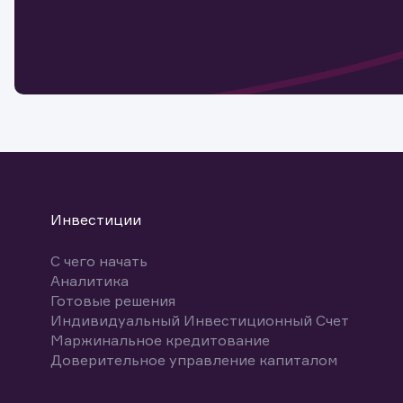
Обр
Обр
Заяв
для 
мате
Спасибо
бума
Ваше об
Спасибо!
ближайш
указ
може
Скачат
Инвестиции
С чего начать
Аналитика
Готовые решения
Индивидуальный Инвестиционный Счет
Маржинальное кредитование
Доверительное управление капиталом