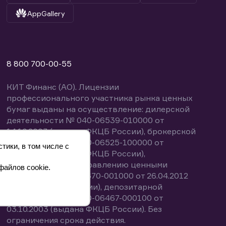
AppGallery
8 800 700-00-55
КИТ Финанс (АО). Лицензии
профессионального участника рынка ценных
бумаг выданы на осуществление: дилерской
деятельности № 040-06539-010000 от
14.10.2003 (выдана ФКЦБ России), брокерской
деятельности № 040-06525-100000 от
тики, в том числе с
14.10.2003 (выдана ФКЦБ России),
деятельности по управлению ценными
файлов cookie.
бумагами № 040-13670-001000 от 26.04.2012
(выдана ФСФР России), депозитарной
деятельности № 040-06467-000100 от
03.10.2003 (выдана ФКЦБ России). Без
ограничения срока действия.