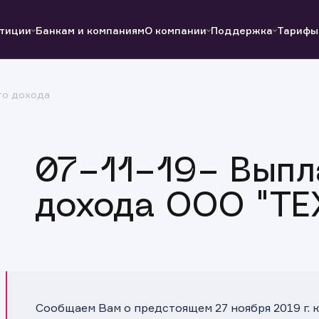
тиции
Банкам и компаниям
О компании
Поддержка
Тарифы
го дохода
Полезные ссылки
Полезные ссылки
Документы
Документы
QUIK
Вопросы и ответы
Реквизиты
07-11-19- Выпл
дохода ООО "ТЕ
Сообщаем Вам о предстоящем 27 ноября 2019 г.