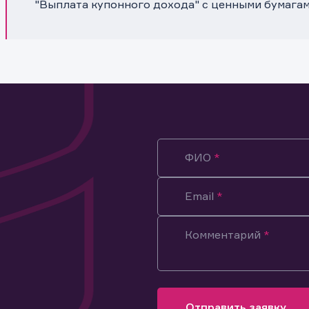
"Выплата купонного дохода" с ценными бумага
ФИО
Email
Комментарий
ация предназначена только для клиентов, владеющих
ми эмитента.
оящим подтверждаю, что обладаю всеми необходимыми полно
Отправить заявку