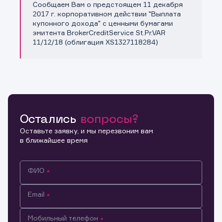
Сообщаем Вам о предстоящем 11 декабря
Копировать ссылку
2017 г. корпоративном действии "Выплата
купонного дохода" с ценными бумагами
эмитента BrokerCreditService St.Pr.VAR
11/12/18 (облигация XS1327118284)
Остались
вопросы?
Оставьте заявку, и мы перезвоним вам
в ближайшее время
ФИО
Email
Мобильный телефон