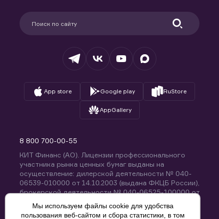
Карьера в компании
Поддержка
Партнерам
Информация для клиентов
Удостоверяющий центр
Техническая поддержка
Раскрытие обязательной информации
Налогообложение
Депозитарий
База знаний
Вопросы и ответы
App store
Google play
RuStore
AppGallery
8 800 700-00-55
КИТ Финанс (АО). Лицензии профессионального
участника рынка ценных бумаг выданы на
осуществление: дилерской деятельности № 040-
06539-010000 от 14.10.2003 (выдана ФКЦБ России),
брокерской деятельности № 040-06525-100000 от
14.10.2003 (выдана ФКЦБ России), деятельности по
Мы используем файлы cookie для удобства
управлению ценными бумагами № 040-13670-
пользования веб-сайтом и сбора статистики, в том