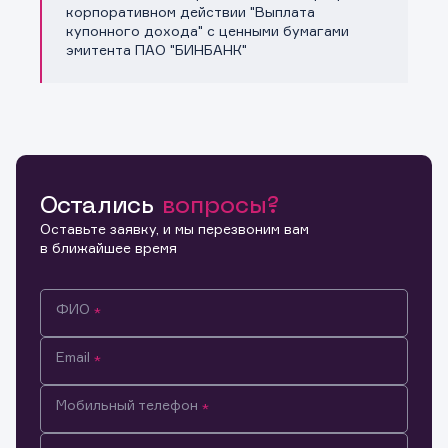
Копировать ссылку
корпоративном действии "Выплата
купонного дохода" с ценными бумагами
эмитента ПАО "БИНБАНК"
Остались
вопросы?
Оставьте заявку, и мы перезвоним вам
в ближайшее время
ФИО
Email
Мобильный телефон
Информация предназначена только для клиентов,