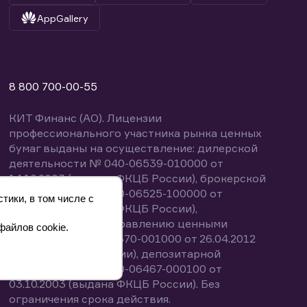
AppGallery
8 800 700-00-55
КИТ Финанс (АО). Лицензии
профессионального участника рынка ценных
бумаг выданы на осуществление: дилерской
деятельности № 040-06539-010000 от
14.10.2003 (выдана ФКЦБ России), брокерской
деятельности № 040-06525-100000 от
тики, в том числе с
14.10.2003 (выдана ФКЦБ России),
деятельности по управлению ценными
файлов cookie.
бумагами № 040-13670-001000 от 26.04.2012
(выдана ФСФР России), депозитарной
деятельности № 040-06467-000100 от
03.10.2003 (выдана ФКЦБ России). Без
ограничения срока действия.