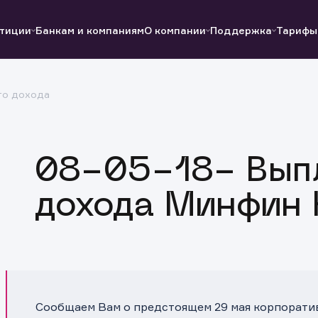
тиции
Банкам и компаниям
О компании
Поддержка
Тарифы
го дохода
Полезные ссылки
Полезные ссылки
Документы
Документы
QUIK
Вопросы и ответы
Реквизиты
08-05-18- Выпл
дохода Минфин 
Сообщаем Вам о предстоящем 29 мая корпорати