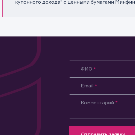
купонного дохода" с ценными бумагами Минфин
ФИО
Email
Комментарий
ация предназначена только для клиентов, владеющих
ми эмитента.
оящим подтверждаю, что обладаю всеми необходимыми полно
Отправить заявку