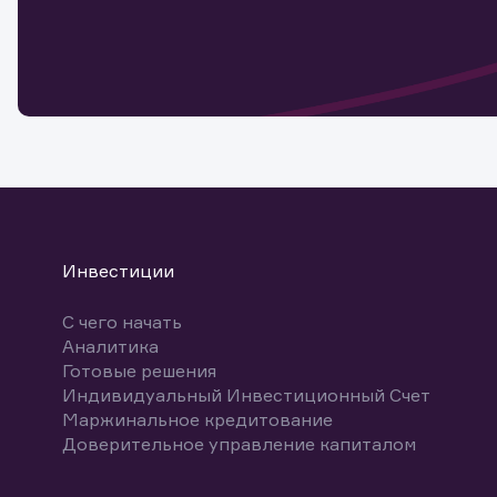
Обр
Обр
Заяв
для 
мате
Спасибо
бума
Ваше об
Спасибо!
ближайш
указ
може
Скачат
Инвестиции
С чего начать
Аналитика
Готовые решения
Индивидуальный Инвестиционный Счет
Маржинальное кредитование
Доверительное управление капиталом