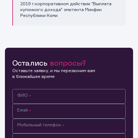
Копировать ссылку
2019 г.корпоративном действии "Выплата
купонного дохода" эмитента Минфин
Республики Коми
Остались
вопросы?
Оставьте заявку, и мы перезвоним вам
в ближайшее время
ФИО
Email
Мобильный телефон
Информация предназначена только для клиентов,