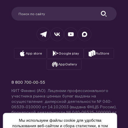
Карьера в компании
Поддержка
Партнерам
Информация для клиентов
Удостоверяющий центр
Техническая поддержка
Раскрытие обязательной информации
Налогообложение
Депозитарий
База знаний
Вопросы и ответы
App store
Google play
RuStore
AppGallery
8 800 700-00-55
КИТ Финанс (АО). Лицензии профессионального
участника рынка ценных бумаг выданы на
осуществление: дилерской деятельности № 040-
06539-010000 от 14.10.2003 (выдана ФКЦБ России),
брокерской деятельности № 040-06525-100000 от
14.10.2003 (выдана ФКЦБ России), деятельности по
Мы используем файлы cookie для удобства
управлению ценными бумагами № 040-13670-
пользования веб-сайтом и сбора статистики, в том