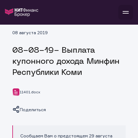
В
08 августа 2019
Войти
Стать клиентом
Л
08-08-19- Выплата
В
В
В
инвестиции
купонного дохода Минфин
банкам и компаниям
о компании
Республики Коми
поддержка
и
о 
п
тарифы
с 
н
и
г
к
т
11401.docx
ан
ка
н
и
п
ба
м
у
во
Поделиться
до
р
о
д
Сообщаем Вам о предстоящем 29 августа