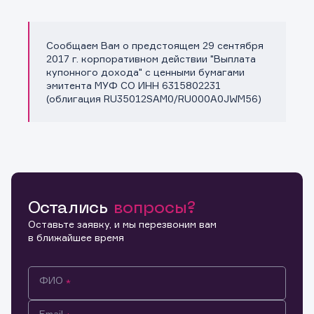
Сообщаем Вам о предстоящем 29 сентября
Копировать ссылку
2017 г. корпоративном действии "Выплата
купонного дохода" с ценными бумагами
эмитента МУФ СО ИНН 6315802231
(облигация RU35012SAM0/RU000A0JWM56)
Остались
вопросы?
Оставьте заявку, и мы перезвоним вам
в ближайшее время
ФИО
Email