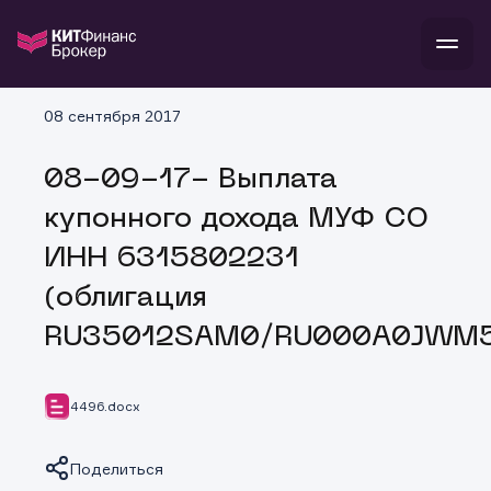
08 сентября 2017
Войти
Стать клиентом
08-09-17- Выплата
инвестиции
купонного дохода МУФ СО
банкам и компаниям
о компании
ИНН 6315802231
поддержка
тарифы
(облигация
RU35012SAM0/RU000A0JWM
4496.docx
Поделиться