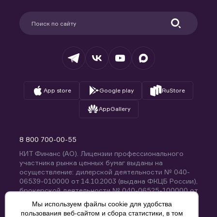
Карьера в компании
Поддержка
Партнерам
Информация для клиентов
Удостоверяющий центр
Техническая поддержка
Раскрытие обязательной информации
Налогообложение
Депозитарий
База знаний
Вопросы и ответы
App store
Google play
RuStore
AppGallery
8 800 700-00-55
КИТ Финанс (АО). Лицензии профессионального
участника рынка ценных бумаг выданы на
осуществление: дилерской деятельности № 040-
06539-010000 от 14.10.2003 (выдана ФКЦБ России),
брокерской деятельности № 040-06525-100000 от
14.10.2003 (выдана ФКЦБ России), деятельности по
Мы используем файлы cookie для удобства
управлению ценными бумагами № 040-13670-
пользования веб-сайтом и сбора статистики, в том