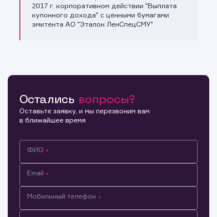
Копировать ссылку
2017 г. корпоративном действии "Выплата
купонного дохода" с ценными бумагами
эмитента АО "Эталон ЛенСпецСМУ"
Остались
вопросы?
Оставьте заявку, и мы перезвоним вам
в ближайшее время
ФИО
Email
Мобильный телефон
Информация предназначена только для клиентов,