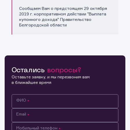
Сообщаем Вам о предстоящем 29 октября
Копировать ссылку
2019 г. корпоративном действии "Выплата
купонного дохода" Правительство
Белгородской области
Остались
вопросы?
Оставьте заявку, и мы перезвоним вам
в ближайшее время
ФИО
Email
Мобильный телефон