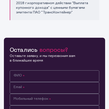
Копировать ссылку
2018 г.корпоративном действии "Выплата
купонного дохода" с ценными бумагами
эмитента ПАО "ТрансКонтейнер"
Остались
вопросы?
Оставьте заявку, и мы перезвоним вам
в ближайшее время
ФИО
Email
Мобильный телефон
Информация предназначена только для клиентов,