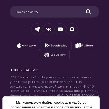
Карьера в компании
Поддержка
Партнерам
Информация для клиентов
Удостоверяющий центр
Техническая поддержка
Раскрытие обязательной информации
Налогообложение
Депозитарий
База знаний
Вопросы и ответы
App store
Google play
RuStore
AppGallery
8 800 700-00-55
КИТ Финанс (АО). Лицензии профессионального
участника рынка ценных бумаг выданы на
осуществление: дилерской деятельности № 040-
06539-010000 от 14.10.2003 (выдана ФКЦБ России),
брокерской деятельности № 040-06525-100000 от
14.10.2003 (выдана ФКЦБ России), деятельности по
Мы используем файлы cookie для удобства
управлению ценными бумагами № 040-13670-
пользования веб-сайтом и сбора статистики, в том