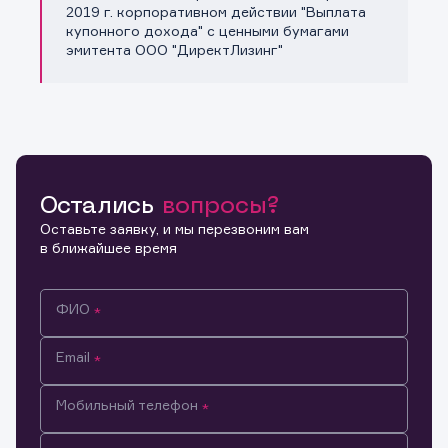
Копировать ссылку
2019 г. корпоративном действии "Выплата
купонного дохода" с ценными бумагами
эмитента ООО "ДиректЛизинг"
Остались
вопросы?
Оставьте заявку, и мы перезвоним вам
в ближайшее время
ФИО
Email
Мобильный телефон
Информация предназначена только для клиентов,