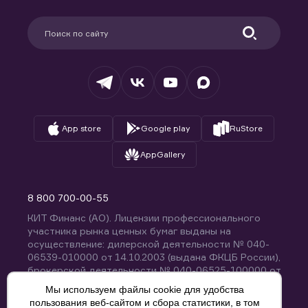
Карьера в компании
Поддержка
Партнерам
Информация для клиентов
Удостоверяющий центр
Техническая поддержка
Раскрытие обязательной информации
Налогообложение
Депозитарий
База знаний
Вопросы и ответы
App store
Google play
RuStore
AppGallery
8 800 700-00-55
КИТ Финанс (АО). Лицензии профессионального
участника рынка ценных бумаг выданы на
осуществление: дилерской деятельности № 040-
06539-010000 от 14.10.2003 (выдана ФКЦБ России),
брокерской деятельности № 040-06525-100000 от
14.10.2003 (выдана ФКЦБ России), деятельности по
Мы используем файлы cookie для удобства
управлению ценными бумагами № 040-13670-
пользования веб-сайтом и сбора статистики, в том