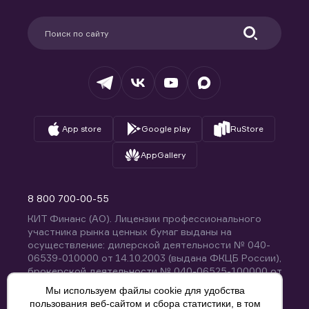
Карьера в компании
Поддержка
Партнерам
Информация для клиентов
Удостоверяющий центр
Техническая поддержка
Раскрытие обязательной информации
Налогообложение
Депозитарий
База знаний
Вопросы и ответы
App store
Google play
RuStore
AppGallery
8 800 700-00-55
КИТ Финанс (АО). Лицензии профессионального
участника рынка ценных бумаг выданы на
осуществление: дилерской деятельности № 040-
06539-010000 от 14.10.2003 (выдана ФКЦБ России),
брокерской деятельности № 040-06525-100000 от
14.10.2003 (выдана ФКЦБ России), деятельности по
Мы используем файлы cookie для удобства
управлению ценными бумагами № 040-13670-
пользования веб-сайтом и сбора статистики, в том