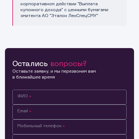
Копировать ссылку
корпоративном действии "Выплата
купонного дохода" с ценными бумагами
эмитента АО "Эталон ЛенСпецСМУ"
Остались
вопросы?
Оставьте заявку, и мы перезвоним вам
в ближайшее время
ФИО
Email
Мобильный телефон
Информация предназначена только для клиентов,