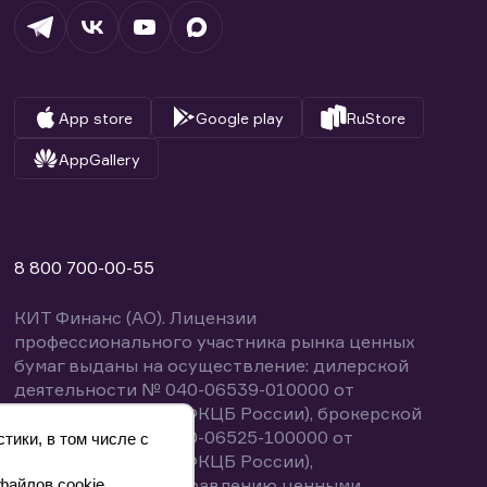
App store
Google play
RuStore
AppGallery
8 800 700-00-55
КИТ Финанс (АО). Лицензии
профессионального участника рынка ценных
бумаг выданы на осуществление: дилерской
деятельности № 040-06539-010000 от
14.10.2003 (выдана ФКЦБ России), брокерской
деятельности № 040-06525-100000 от
тики, в том числе с
14.10.2003 (выдана ФКЦБ России),
деятельности по управлению ценными
файлов cookie.