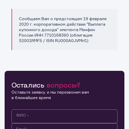
Сообщаем Вам о предстоящем 19 февраля
Копировать ссылку
2020 г. корпоративном действии "Выплата
купонного дохода" эмитента Минфин
России ИНН 7710168360 (облигация
52001RMFS / ISIN RU000A0JVMH1)
Остались
вопросы?
Оставьте заявку, и мы перезвоним вам
в ближайшее время
ФИО
Email