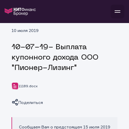
В
10 июля 2019
Войти
Стать клиентом
Л
10-07-19- Выплата
В
В
В
инвестиции
купонного дохода ООО
банкам и компаниям
о компании
"Пионер-Лизинг"
поддержка
и
о 
п
тарифы
с 
н
и
г
к
т
11189.docx
ан
ка
н
и
п
ба
м
у
во
Поделиться
до
р
о
д
Сообщаем Вам о предстоящем 15 июля 2019