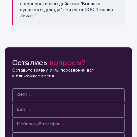
Копировать ссылку
г. корпоративном действии "Выплата
купонного дохода" эмитента ООО "Пионер-
Лизинг"
Остались
вопросы?
Оставьте заявку, и мы перезвоним вам
в ближайшее время
ФИО
Email
Мобильный телефон
Информация предназначена только для клиентов,