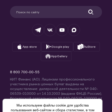
Карьера в компании
Поддержка
Партнерам
Информация для клиентов
Удостоверяющий центр
Техническая поддержка
Раскрытие обязательной информации
Налогообложение
Депозитарий
База знаний
Вопросы и ответы
App store
Google play
RuStore
AppGallery
8 800 700-00-55
КИТ Финанс (АО). Лицензии профессионального
участника рынка ценных бумаг выданы на
осуществление: дилерской деятельности № 040-
06539-010000 от 14.10.2003 (выдана ФКЦБ России),
брокерской деятельности № 040-06525-100000 от
14.10.2003 (выдана ФКЦБ России), деятельности по
Мы используем файлы cookie для удобства
управлению ценными бумагами № 040-13670-
пользования веб-сайтом и сбора статистики, в том