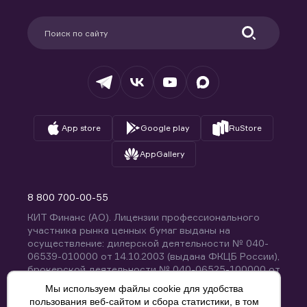
Карьера в компании
Поддержка
Партнерам
Информация для клиентов
Удостоверяющий центр
Техническая поддержка
Раскрытие обязательной информации
Налогообложение
Депозитарий
База знаний
Вопросы и ответы
App store
Google play
RuStore
AppGallery
8 800 700-00-55
КИТ Финанс (АО). Лицензии профессионального
участника рынка ценных бумаг выданы на
осуществление: дилерской деятельности № 040-
06539-010000 от 14.10.2003 (выдана ФКЦБ России),
брокерской деятельности № 040-06525-100000 от
14.10.2003 (выдана ФКЦБ России), деятельности по
Мы используем файлы cookie для удобства
управлению ценными бумагами № 040-13670-
пользования веб-сайтом и сбора статистики, в том