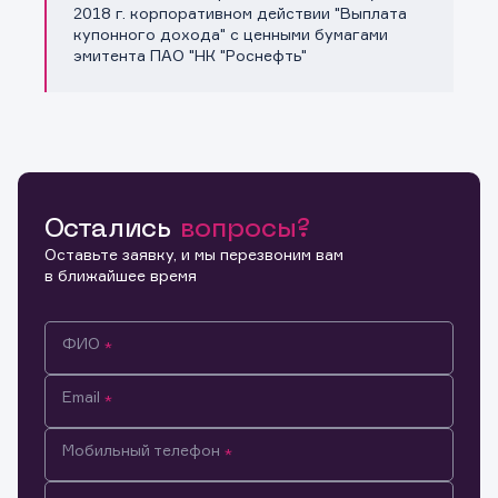
Копировать ссылку
2018 г. корпоративном действии "Выплата
купонного дохода" с ценными бумагами
эмитента ПАО "НК "Роснефть"
Остались
вопросы?
Оставьте заявку, и мы перезвоним вам
в ближайшее время
ФИО
Email
Мобильный телефон
Информация предназначена только для клиентов,