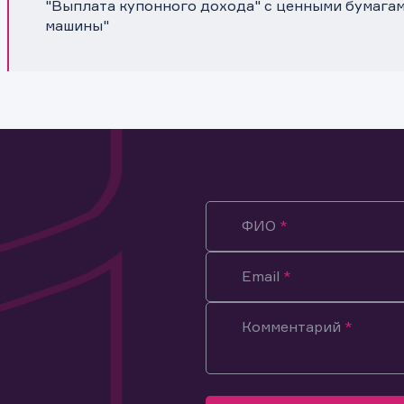
"Выплата купонного дохода" с ценными бумага
машины"
ФИО
Email
Комментарий
ация предназначена только для клиентов, владеющих
ми эмитента.