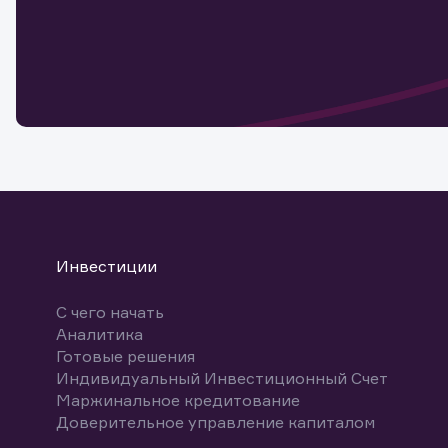
Наст
Обр
Обр
Заяв
для 
мате
Спасибо
бума
Ваше об
Спасибо!
ближайш
указ
може
Скачат
Инвестиции
С чего начать
Аналитика
Готовые решения
Индивидуальный Инвестиционный Счет
Маржинальное кредитование
Доверительное управление капиталом