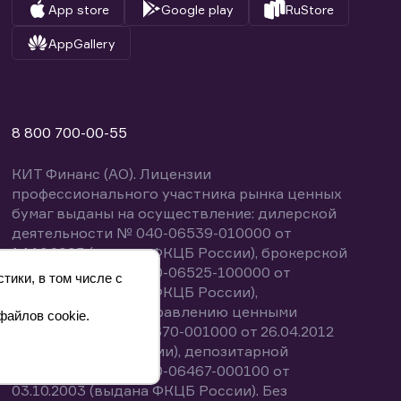
App store
Google play
RuStore
AppGallery
8 800 700-00-55
КИТ Финанс (АО). Лицензии
профессионального участника рынка ценных
бумаг выданы на осуществление: дилерской
деятельности № 040-06539-010000 от
14.10.2003 (выдана ФКЦБ России), брокерской
деятельности № 040-06525-100000 от
тики, в том числе с
14.10.2003 (выдана ФКЦБ России),
деятельности по управлению ценными
файлов cookie.
бумагами № 040-13670-001000 от 26.04.2012
(выдана ФСФР России), депозитарной
деятельности № 040-06467-000100 от
03.10.2003 (выдана ФКЦБ России). Без