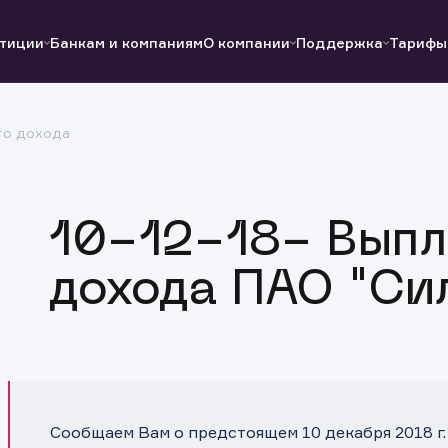
тиции
Банкам и компаниям
О компании
Поддержка
Тарифы
го дохода
Полезные ссылки
Полезные ссылки
Документы
Документы
QUIK
Вопросы и ответы
Реквизиты
10-12-18- Выпл
дохода ПАО "Си
Сообщаем Вам о предстоящем 10 декабря 2018 г