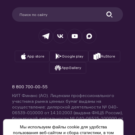
Карьера в компании
Поддержка
Партнерам
Информация для клиентов
Удостоверяющий центр
Техническая поддержка
Раскрытие обязательной информации
Налогообложение
Депозитарий
База знаний
Вопросы и ответы
App store
Google play
RuStore
AppGallery
8 800 700-00-55
КИТ Финанс (АО). Лицензии профессионального
участника рынка ценных бумаг выданы на
осуществление: дилерской деятельности № 040-
06539-010000 от 14.10.2003 (выдана ФКЦБ России),
брокерской деятельности № 040-06525-100000 от
14.10.2003 (выдана ФКЦБ России), деятельности по
Мы используем файлы cookie для удобства
управлению ценными бумагами № 040-13670-
пользования веб-сайтом и сбора статистики, в том