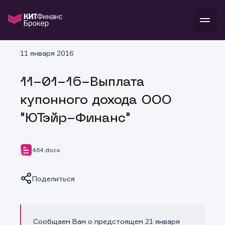
В
11 января 2016
Войти
Стать клиентом
Л
11-01-16-Выплата
В
В
В
инвестиции
купонного дохода ООО
банкам и компаниям
о компании
"ЮТэйр-Финанс"
поддержка
и
о 
п
тарифы
с 
н
и
г
к
т
464.docx
ан
ка
н
и
п
ба
м
у
во
Поделиться
до
р
о
д
Сообщаем Вам о предстоящем 21 января