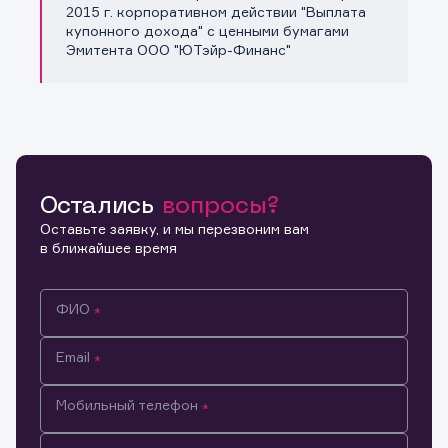
Копировать ссылку
2015 г. корпоративном действии "Выплата
купонного дохода" с ценными бумагами
Эмитента ООО "ЮТэйр-Финанс"
Остались
вопросы?
Оставьте заявку, и мы перезвоним вам
в ближайшее время
ФИО
Email
Мобильный телефон
Информация предназначена только для клиентов,