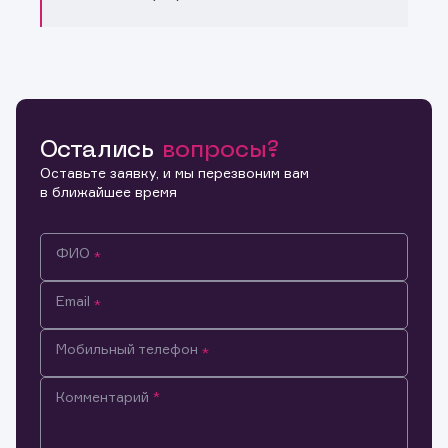
Остались
вопросы?
Оставьте заявку, и мы перезвоним вам
в ближайшее время
ФИО
Email
Мобильный телефон
Комментарий
Информация предназначена только для клиентов,
владеющих активами эмитента.
Настоящим подтверждаю, что обладаю всеми