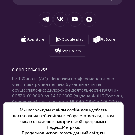
Раскрытие обязательной информации
Налогообложение
Депозитарий
База знаний
Вопросы и ответы
App store
Google play
RuStore
AppGallery
8 800 700-00-55
КИТ Финанс (АО). Лицензии профессионального
участника рынка ценных бумаг выданы на
осуществление: дилерской деятельности № 040-
06539-010000 от 14.10.2003 (выдана ФКЦБ России),
брокерской деятельности № 040-06525-100000 от
14.10.2003 (выдана ФКЦБ России), деятельности по
Мы используем файлы cookie для удобства
управлению ценными бумагами № 040-13670-
пользования веб-сайтом и сбора статистики, в том
001000 от 26.04.2012 (выдана ФСФР России),
числе с помощью метрической программы
депозитарной деятельности № 040-06467-000100
Яндекс.Метрика.
от 03.10.2003 (выдана ФКЦБ России). Без
Продолжая использовать данный сайт, вы