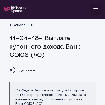
В
11 апреля 2018
Войти
Стать клиентом
Л
11-04-18- Выплата
В
В
В
инвестиции
купонного дохода Банк
банкам и компаниям
о компании
СОЮЗ (АО)
поддержка
и
о 
п
тарифы
с 
н
и
г
к
т
Поделиться
ан
ка
н
и
п
ба
м
у
во
до
р
Сообщаем Вам о предстоящем 12 апреля
о
д
Копировать ссылку
2018 г. корпоративном действии "Выплата
купонного дохода" с ценными бумагами
Банк СОЮЗ (АО)