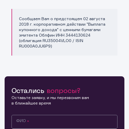
Сообщаем Вам о предстоящем 02 августа
Копировать ссылку
2018 г. корпоративном действии "Выплата
купонного дохода" с ценными бумагами
эмитента Облфин ИНН 3444130624
(облигация RU35004VLO0 / ISIN
RU000A0JU6P9)
Остались
вопросы?
Оставьте заявку, и мы перезвоним вам
в ближайшее время
ФИО