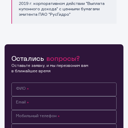
Копировать ссылку
2019 г. корпоративном действии "Выплата
купонного дохода" с ценными бумагами
эмитента ПАО "РусГидро"
Остались
вопросы?
Оставьте заявку, и мы перезвоним вам
в ближайшее время
ФИО
Email
Мобильный телефон
Информация предназначена только для клиентов,