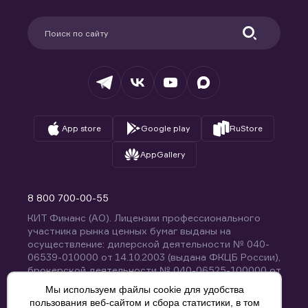
Карьера в компании
Поддержка
Партнерам
Информация для клиентов
Удостоверяющий центр
Техническая поддержка
Раскрытие обязательной информации
Налогообложение
Депозитарий
База знаний
Вопросы и ответы
App store
Google play
RuStore
AppGallery
8 800 700-00-55
КИТ Финанс (АО). Лицензии профессионального
участника рынка ценных бумаг выданы на
осуществление: дилерской деятельности № 040-
06539-010000 от 14.10.2003 (выдана ФКЦБ России),
брокерской деятельности № 040-06525-100000 от
14.10.2003 (выдана ФКЦБ России), деятельности по
Мы используем файлы cookie для удобства
управлению ценными бумагами № 040-13670-
пользования веб-сайтом и сбора статистики, в том