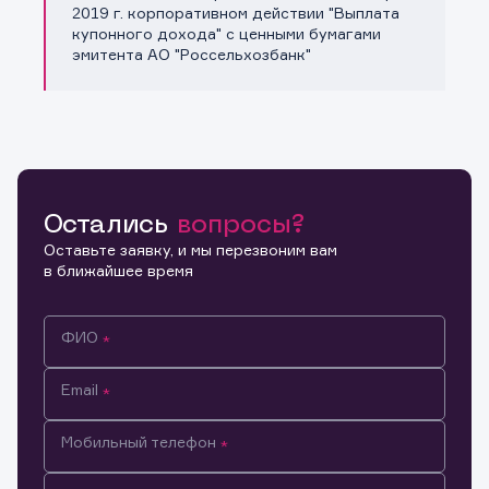
Копировать ссылку
2019 г. корпоративном действии "Выплата
купонного дохода" с ценными бумагами
эмитента АО "Россельхозбанк"
Остались
вопросы?
Оставьте заявку, и мы перезвоним вам
в ближайшее время
ФИО
Email
Мобильный телефон
Информация предназначена только для клиентов,