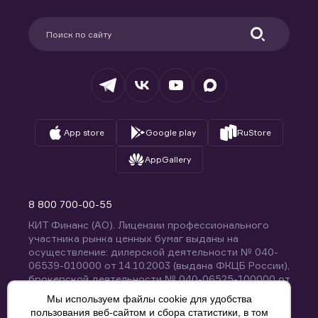
Карьера в компании
Поддержка
Партнерам
Информация для клиентов
Удостоверяющий центр
Техническая поддержка
Раскрытие обязательной информации
Налогообложение
Депозитарий
База знаний
Вопросы и ответы
App store
Google play
RuStore
AppGallery
8 800 700-00-55
КИТ Финанс (АО). Лицензии профессионального
участника рынка ценных бумаг выданы на
осуществление: дилерской деятельности № 040-
06539-010000 от 14.10.2003 (выдана ФКЦБ России),
брокерской деятельности № 040-06525-100000 от
14.10.2003 (выдана ФКЦБ России), деятельности по
Мы используем файлы cookie для удобства
управлению ценными бумагами № 040-13670-
пользования веб-сайтом и сбора статистики, в том